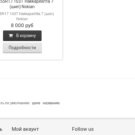
55R17 103Т Hakkapeliitta 7
(шип) Nokian
5R17 103Т Hakkapeliitta 7 (шип)
Nokian
8 000
руб
B корзину
Подробности
ать по
умолчанию
цене
названию
ь
Мой акаунт
Follow us