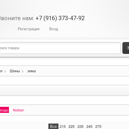
Звоните нам:
+7 (916) 373-47-92
Регистрация
Вход
ая
>
Шины
>
зима
ренды
Nokian
Все
215
225
235
245
275