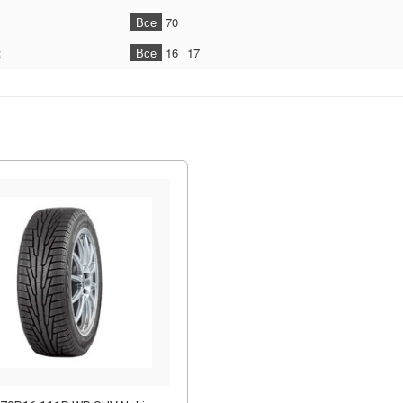
Все
70
:
Все
16
17