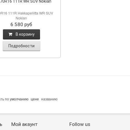
/70R16 111R WR SUV Nokian
0R16 111R Hakkapeliitta WR SUV
Nokian
6 580
руб
B корзину
Подробности
ать по
умолчанию
цене
названию
ь
Мой акаунт
Follow us