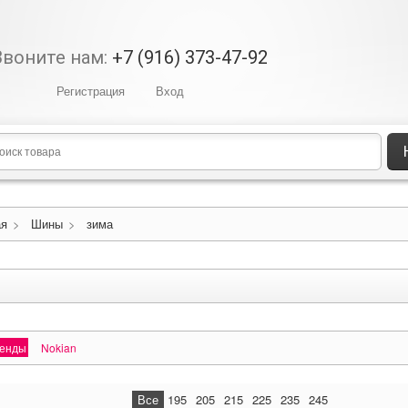
Звоните нам:
+7 (916) 373-47-92
Регистрация
Вход
ая
>
Шины
>
зима
ренды
Nokian
Все
195
205
215
225
235
245