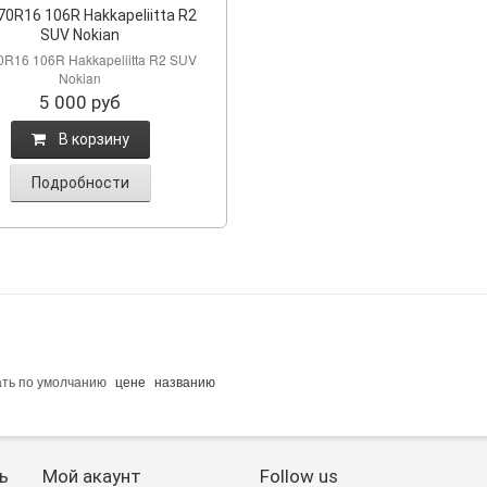
70R16 106R Hakkapeliitta R2
SUV Nokian
0R16 106R Hakkapeliitta R2 SUV
Nokian
5 000
руб
B корзину
Подробности
ать по
умолчанию
цене
названию
ь
Мой акаунт
Follow us