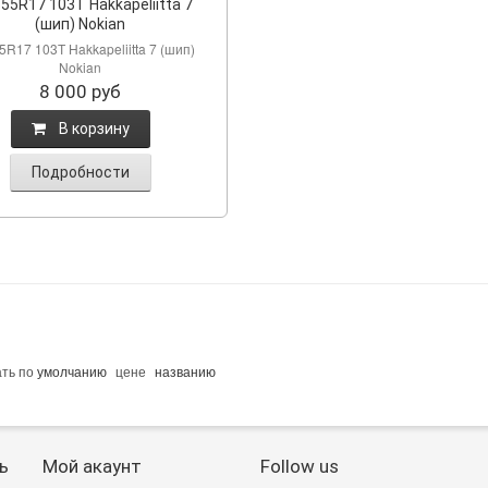
55R17 103Т Hakkapeliitta 7
(шип) Nokian
5R17 103Т Hakkapeliitta 7 (шип)
Nokian
8 000
руб
B корзину
Подробности
ать по
умолчанию
цене
названию
ь
Мой акаунт
Follow us