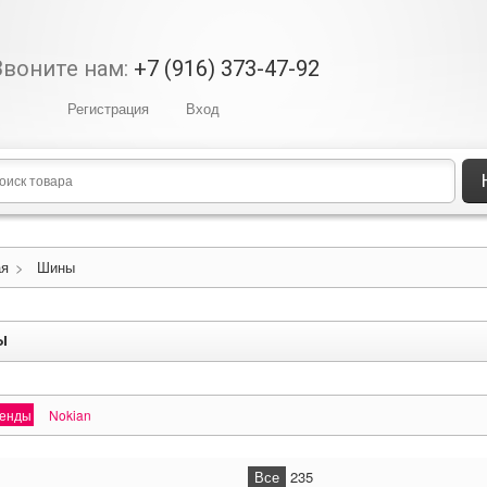
Звоните нам:
+7 (916) 373-47-92
Регистрация
Вход
ая
>
Шины
ы
ренды
Nokian
Все
235