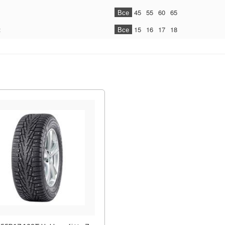
Все
45
55
60
65
:
Все
15
16
17
18