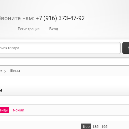
Звоните нам:
+7 (916) 373-47-92
Регистрация
Вход
ая
>
Шины
ы
ренды
Nokian
Все
185
195