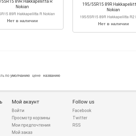
/55R15 89R Hakkapeliitta R
195/55R15 89R Hakkapeliit
Nokian
Nokian
5R15 89R Hakkapeliitta R Nokian
195/55R15 89R Hakkapeliitta R2
Нет в наличии
Нет в наличии
ать по
умолчанию
цене
названию
ь
Мой акаунт
Follow us
Войти
Facebook
Просмотр корзины
Twitter
Мои предпочтения
RSS
Мой заказ