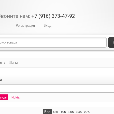
Звоните нам:
+7 (916) 373-47-92
Регистрация
Вход
ая
>
Шины
ы
ренды
Nokian
Все
185
195
205
245
275