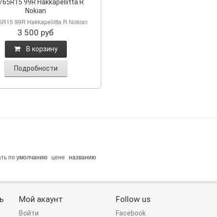
/65R15 99R Hakkapeliitta R
Nokian
5R15 99R Hakkapeliitta R Nokian
3 500
руб
B корзину
Подробности
ать по
умолчанию
цене
названию
ь
Мой акаунт
Follow us
Войти
Facebook