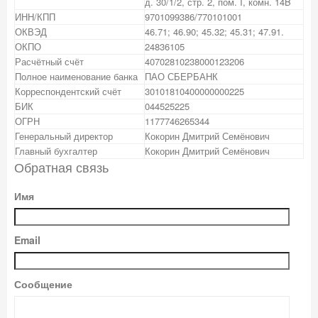
д. 30/1/2, стр. 2, пом. I, комн. 14B
ИНН/КПП
9701099386/770101001
ОКВЭД
46.71; 46.90; 45.32; 45.31; 47.91.
ОКПО
24836105
Расчётный счёт
40702810238000123206
Полное наименование банка
ПАО СБЕРБАНК
Корреспондентский счёт
30101810400000000225
БИК
044525225
ОГРН
1177746265344
Генеральный директор
Кокорин Дмитрий Семёнович
Главный бухгалтер
Кокорин Дмитрий Семёнович
Обратная связь
Имя
Email
Сообщение