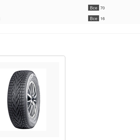
Все
70
:
Все
16