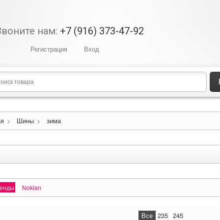
Звоните нам:
+7 (916) 373-47-92
Регистрация
Вход
ая
>
Шины
>
зима
ренды
Nokian
Все
235
245