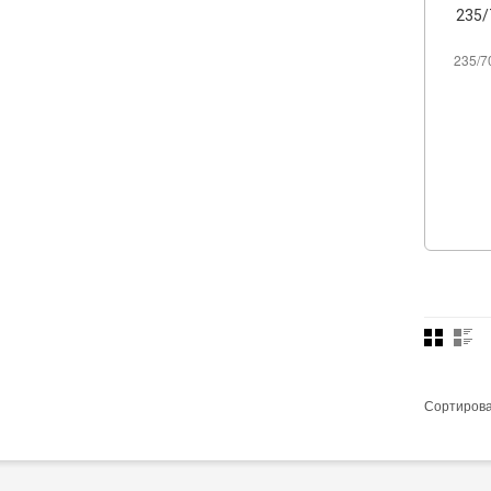
235/
235/7
Сортиров