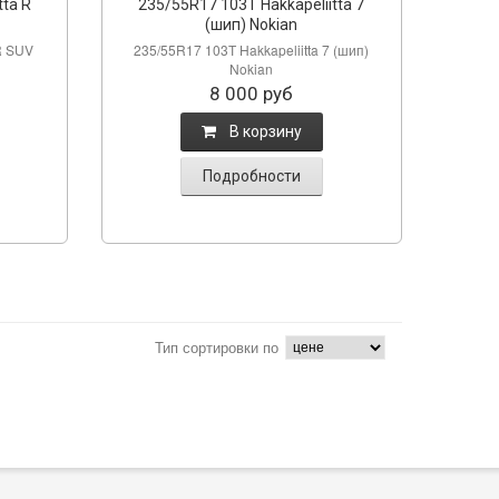
tta R
235/55R17 103Т Hakkapeliitta 7
(шип) Nokian
R SUV
235/55R17 103Т Hakkapeliitta 7 (шип)
Nokian
8 000
руб
B корзину
Подробности
Тип сортировки по