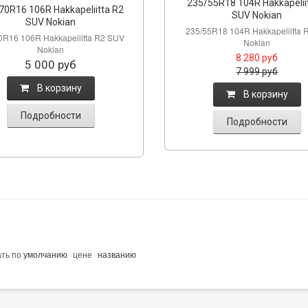
235/55R18 104R Hakkapelii
70R16 106R Hakkapeliitta R2
SUV Nokian
SUV Nokian
235/55R18 104R Hakkapeliitta 
0R16 106R Hakkapeliitta R2 SUV
Nokian
Nokian
8 280
руб
5 000
руб
7 999
руб
B корзину
B корзину
Подробности
Подробности
ать по
умолчанию
цене
названию