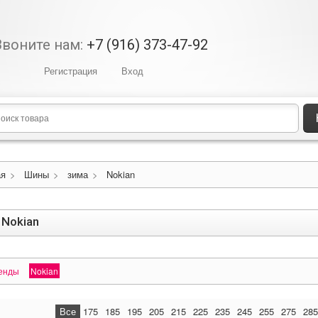
Звоните нам:
+7 (916) 373-47-92
Регистрация
Вход
ая
>
Шины
>
зима
>
Nokian
 Nokian
енды
Nokian
Все
175
185
195
205
215
225
235
245
255
275
285